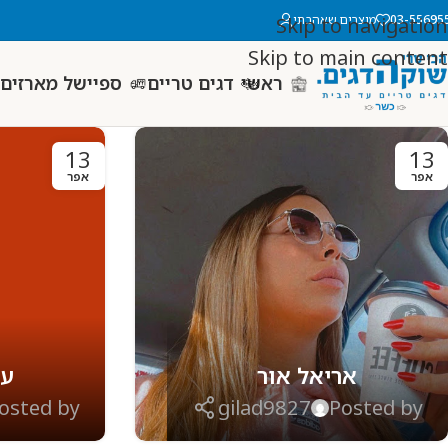
03-55695
מוצרים שאהבתי
Skip to navigation
Skip to main content
ראשי
דגים טריים
ספיישל מארזים 
13
13
אפר
אפר
אריאל אור
עו
osted by
gilad9827
Posted by