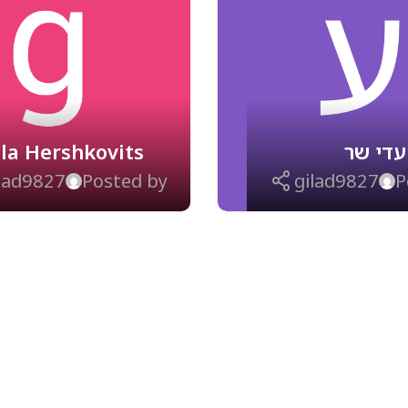
עדי שר
ila Hershkovits
lad9827
Posted by
gilad9827
P