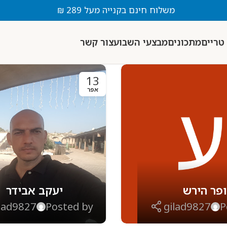
משלוח חינם בקנייה מעל 289 ₪
טריים
מתכונים
מבצעי השבוע
צור קשר
13
אפר
פר הירש
יעקב אבידר
lad9827
Posted by
gilad9827
P