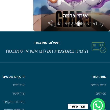
איתי צרויה
gilad9827
Posted by
תשלום מאובטח
הזמינו באמצעות תשלום אשראי מאובטח
מפת אתר
לינקים נוספים
דגים טריים
אודותינו
מארזים
צור קשר
יינות ועוד
תעודות ותקנים
דברו איתנו
מבצעים
הצהרת נגישות