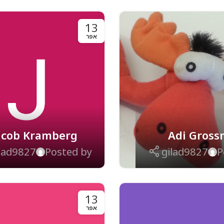
13
אפר
acob Kramberg
Adi Gros
lad9827
Posted by
gilad9827
P
13
אפר