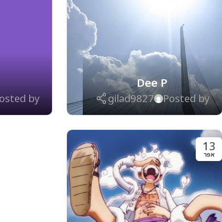
Dee P
osted by
gilad9827
Posted by
13
אפר