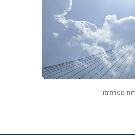
חות ממדהים!