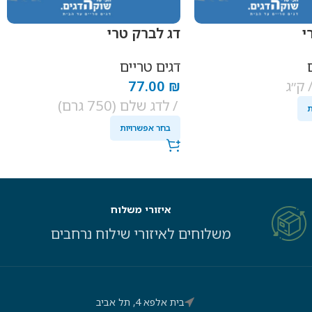
י
דג לברק טרי
דגים טריים
ק״ג
₪
77.00
לדג שלם (750 גרם)
ת
בחר אפשרויות
איזורי משלוח
משלוחים לאיזורי שילוח נרחבים
בית אלפא 4, תל אביב