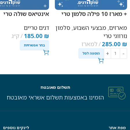
+ מארז 10 פילה סלמון טרי
אינטיאס שולה טרי
מארזים
,
מבצעי השבוע
,
סלמון
דגים טריים
נורווגי טרי
₪
185.00
ק״ג
₪
285.00
למארז
בחר אפשרויות
הוספה לסל
תשלום מאובטח
הזמינו באמצעות תשלום אשראי מאובטח
מפת אתר
לינקים נוספים