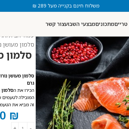
משלוח חינם בקנייה מעל 289 ₪
טריים
מתכונים
מבצעי השבוע
צור קשר
עמוד הבית
דגי
סלמון מעושן נורוו
סלמון מע
גרם
הכירו את ה
סלמון ה
המובילה לטעמים עש
זה מביא את הטעמים
00
₪