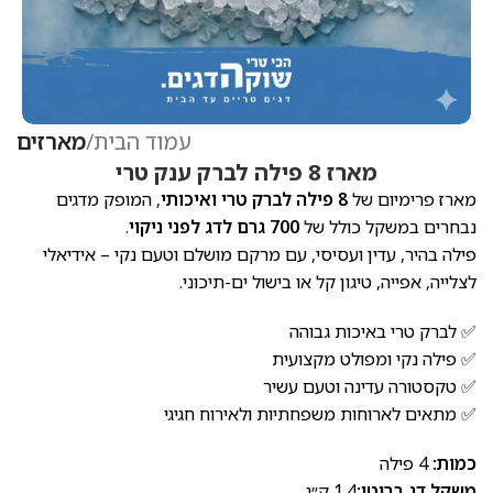
עמוד הבית
מארזים
מארז 8 פילה לברק ענק טרי
מארז פרימיום של
8 פילה לברק טרי ואיכותי
, המופק מדגים
נבחרים במשקל כולל של
700 גרם לדג לפני ניקוי
.
פילה בהיר, עדין ועסיסי, עם מרקם מושלם וטעם נקי – אידיאלי
לצלייה, אפייה, טיגון קל או בישול ים-תיכוני.
✅ לברק טרי באיכות גבוהה
✅ פילה נקי ומפולט מקצועית
✅ טקסטורה עדינה וטעם עשיר
✅ מתאים לארוחות משפחתיות ולאירוח חגיגי
כמות:
4 פילה
משקל דג ברוטו:
1.4 ק״ג