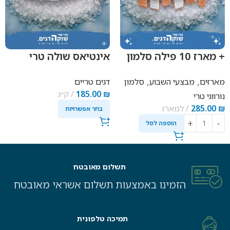
+ מארז 10 פילה סלמון
אינטיאס שולה טרי
טרי
,
,
מארזים
מבצעי השבוע
סלמון
דגים טריים
₪
185.00
ק״ג
נורווגי טרי
₪
285.00
למארז
בחר אפשרויות
הוספה לסל
תשלום מאובטח
הזמינו באמצעות תשלום אשראי מאובטח
תמיכה טלפונית