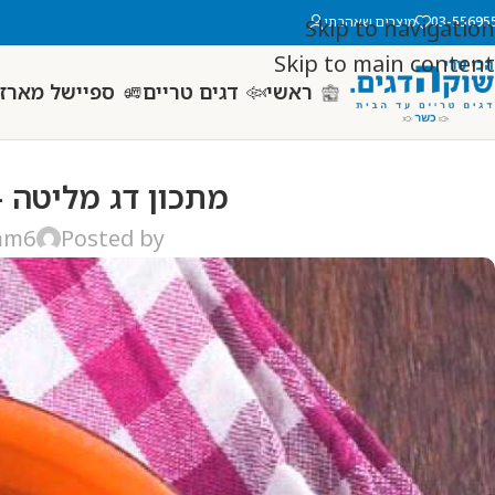
03-55695
מוצרים שאהבתי
Skip to navigation
Skip to main content
ראשי
דגים טריים
ספיישל מארזי
מתכון דג מליטה –
mm6
Posted by