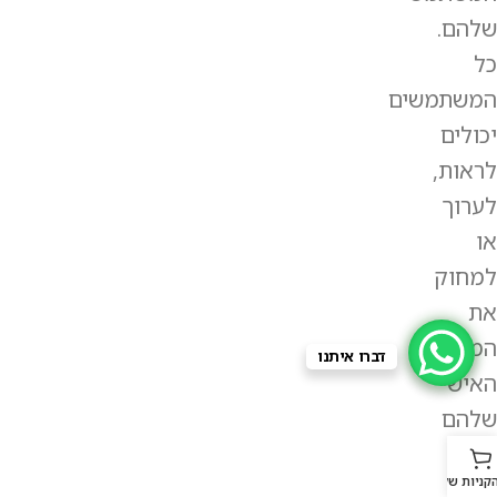
שלהם.
כל
המשתמשים
יכולים
לראות,
לערוך
או
למחוק
את
המידע
דברו איתנו
האישי
שלהם
בכל
קניות שלכם
עת